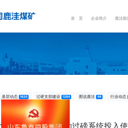
首 页
企业简介
鹿洼新
基层动态
过硬支部建设
图说鹿洼
行业动态
1620
1284
66
洼煤矿煤场智能自助过磅系统投入使