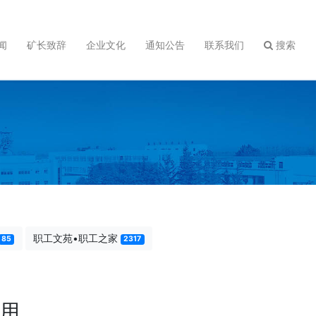
闻
矿长致辞
企业文化
通知公告
联系我们
搜索
职工文苑•职工之家
85
2317
用