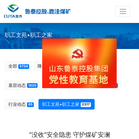
职工文苑•职工之家
全部
降本增效
先模人物
5734
123
238
基层动态
过硬支部建设
图说鹿洼
1620
1284
66
行业动态
职工文苑•职工之家
85
2317
“没收”安全隐患 守护煤矿安澜