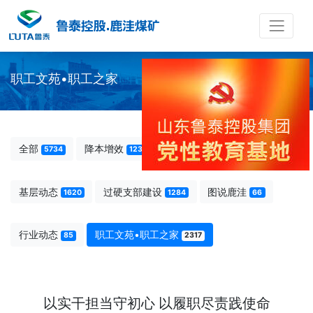
职工文苑•职工之家
全部
降本增效
先模人物
5734
123
238
基层动态
过硬支部建设
图说鹿洼
1620
1284
66
行业动态
职工文苑•职工之家
85
2317
以实干担当守初心 以履职尽责践使命