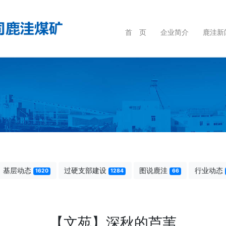
首 页
企业简介
鹿洼新
基层动态
过硬支部建设
图说鹿洼
行业动态
1620
1284
66
【文苑】深秋的芦苇