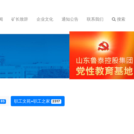
闻
矿长致辞
企业文化
通知公告
联系我们
搜索
职工文苑•职工之家
85
2317