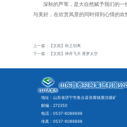
深秋的芦苇，是大自然赋予我们的一份
与美好，在欣赏风景的同时得到心情的欢
上一篇：
【文苑】秋之别离
下一篇：
【文苑】神舟飞天 逐梦太空
地址：山东省济宁市鱼台县张黄镇鹿洼煤矿
邮编：272350
电话：0537-6088698
传真：0537-6088898