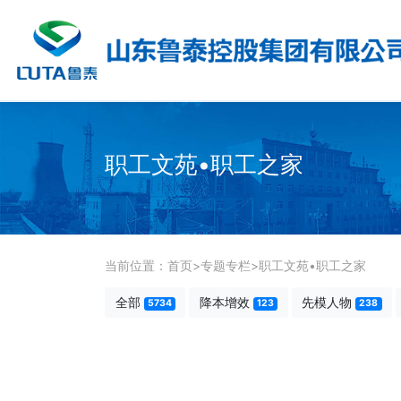
职工文苑•职工之家
当前位置：
首页
>
专题专栏
>
职工文苑•职工之家
全部
降本增效
先模人物
5734
123
238