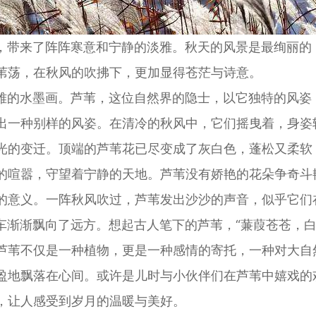
带来了阵阵寒意和宁静的淡雅。秋天的风景是最绚丽的
苇荡，在秋风的吹拂下，更加显得苍茫与诗意。
的水墨画。芦苇，这位自然界的隐士，以它独特的风姿
出一种别样的风姿。在清冷的秋风中，它们摇曳着，身姿
光的变迁。顶端的芦苇花已尽变成了灰白色，蓬松又柔软
的喧嚣，守望着宁静的天地。芦苇没有娇艳的花朵争奇斗
的意义。一阵秋风吹过，芦苇发出沙沙的声音，似乎它们
渐飘向了远方。想起古人笔下的芦苇，“蒹葭苍苍，白
芦苇不仅是一种植物，更是一种感情的寄托，一种对大自
盈地飘落在心间。或许是儿时与小伙伴们在芦苇中嬉戏的
，让人感受到岁月的温暖与美好。