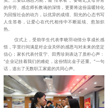
实。三要以感恩为舵，做“传承者”。要铭记父母养育
的辛劳、感念师长教诲的深情，更要将这份温暖转化
为回报社会的动力，以优异的成绩、阳光的心态书写
人生答卷，让爱心在代代相传中不断延续、愈加炽
热。
仪式上，受助学生代表李晓羽动情分享成长感
悟，字里行间满是对企业关怀的感恩与对未来的坚定
信心；家长代表付亚宁、田秀珍则表达了质朴心声：
“企业记挂着我们的难处，这份情比金子还重。”一句
话，道出了无数职工家庭的共同心声。