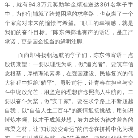
年，就有94.3万元奖助学金精准送达361名学子手
中，为他们铺就了跨越困境的求学路，也点燃了一个
个家庭对未来的憧憬与希望。“职工的幸福感，就是
我们的奋斗目标。”陈东伟掷地有声的话语，是庄严
承诺，更是国企担当的鲜明注脚。
面向即将扬帆远航的学子们，陈东伟寄语三点
殷切期望：一要以理想为帆，做“追光者”。要筑牢信
念根基，厚植理论素养，在强国建设、民族复兴的伟
大征程中拒绝“躺平”、勇毅前行，让青春在担当与奋
斗中绽放光芒，用坚定的理想信念照亮人生航向。二
要以奋斗为桨，做“实干家”。要在求学路上不断超越
自我，以“自信人生二百年”的豪情迎接挑战，用知识
锤炼本领、以才干成就梦想，努力成长为德才兼备的
栋梁之材，让“知识改变命运”的信念在拼搏中化为现