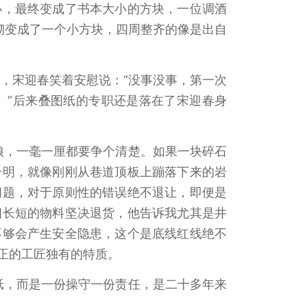
小，最终变成了书本大小的方块，一位调酒
砌变成了一个小方块，四周整齐的像是出自
，宋迎春笑着安慰说：“没事没事，第一次
。”后来叠图纸的专职还是落在了宋迎春身
娘，一毫一厘都要争个清楚。如果一块碎石
分明，就像刚刚从巷道顶板上蹦落下来的岩
问题，对于原则性的错误绝不退让，即便是
细长短的物料坚决退货，他告诉我尤其是井
不够会产生安全隐患，这个是底线红线绝不
正的工匠独有的特质。
纸，而是一份操守一份责任，是二十多年来