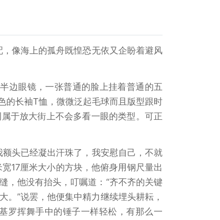
配，像海上的孤舟既惶恐无依又企盼着避风
形半边眼镜，一张普通的脸上挂着普通的五
色的长袖T恤，微微泛起毛球而且版型跟时
到属于放大街上不会多看一眼的类型。可正
我额头已经凝出汗珠了，我安慰自己，不就
宽17厘米大小的方块，他俯身用钢尺量出
缝，他没有抬头，叮嘱道：“齐不齐的关键
大。”说罢，他便集中精力继续埋头耕耘，
基罗挥舞手中的锤子一样轻松，有那么一