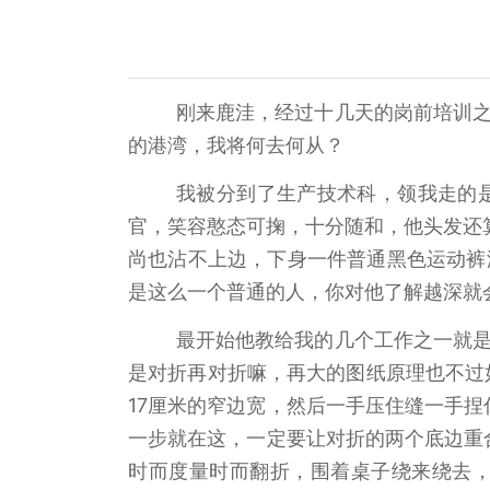
刚来鹿洼，经过十几天的岗前培训
的港湾，我将何去何从？
我被分到了生产技术科，领我走的
官，笑容憨态可掬，十分随和，他头发还
尚也沾不上边，下身一件普通黑色运动裤
是这么一个普通的人，你对他了解越深就
最开始他教给我的几个工作之一就
是对折再对折嘛，再大的图纸原理也不过
17厘米的窄边宽，然后一手压住缝一手
一步就在这，一定要让对折的两个底边重
时而度量时而翻折，围着桌子绕来绕去