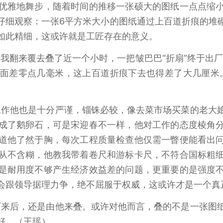
优雅地舞步，随着时间的推移一张硕大的图纸一点点缩
仔细观察：一张6平方米大小的图纸通过上百道折痕的堆
如此精细，这或许就是工匠存在的意义。
我翻来覆去叠了近一个小时，一把皱巴巴“折扇”终于出厂
面差零点几毫米，这上百道折痕下去也得差了大几厘米
。
工作他也是十分严谨，锱铢必较，像去菜市场买菜的老大
成了鹅卵石，可是宋迎春不一样，他对工作的态度棱角
道他了然于胸，每次工程质量检查他仅需一瞥便能看出
从不含糊，他教我带着卷尺和游标卡尺，不符合国标粗
是耐用度不够产生经济效益差的问题，更重要的是强度
会跟领导据理力争，绝不屈服于权威，这或许才是一个真
下来后，还是由他来叠。或许对他而言，叠的不是一张图
好。（王瑶）