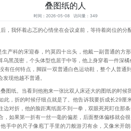
叠图纸的人
时间：2026-05-08 访问量：349
之后，我怀着忐忑的心情坐在会议桌前，等待着岗位的分
是生产科的宋迎春，约莫四十出头，他戴一副普通的方
算乌黑茂密，个头体型也居于中等，他上身穿着一件深橘
没有任何特点，脚踩一双普通白色运动鞋，整个人普通
会发现他越不普通。
是叠图纸。当看到他抱来一张比双人床还大的图纸的时候
如此，折的时候仔细点就是了。他告诉我要折成长29厘米
捏住边对折，他的脸距离纸面不到一拳，双眼死死盯住那条
合，如果第一折有一丝一毫的偏差，后面整体偏移就会很
，他手中的尺子像庖丁手里的刀般游刃有余，又像米开朗