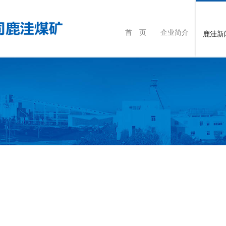
首 页
企业简介
鹿洼新