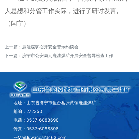
人思想和分管工作实际，进行了研讨发言。
（闫宁）
上一篇：
鹿洼煤矿召开安全警示约谈会
下一篇：
济宁市公安局到鹿洼煤矿开展安全督导检查工作
地址：山东省济宁市鱼台县张黄镇鹿洼煤矿
邮编：272350
电话：0537-6088698
传真：0537-6088898
E-Mail:luwacoal@163.com