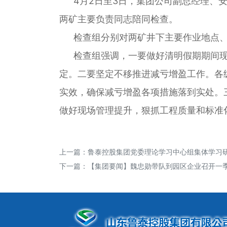
4月2日至3日，集团公司副总经理、
两矿主要负责同志陪同检查。
检查组分别对两矿井下主要作业地点
检查组强调，一要做好清明假期期间
定。二要坚定不移推进减亏增盈工作。各
实效，确保减亏增盈各项措施落到实处。
做好现场管理提升，狠抓工程质量和标准
上一篇：
鲁泰控股集团党委理论学习中心组集体学习
下一篇：
【集团要闻】魏忠勋带队到园区企业召开一