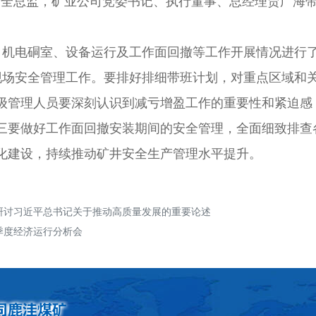
安全总监，矿业公司党委书记、执行董事、总经理贾广海
、机电硐室、设备运行及工作面回撤等工作开展情况进行
现场安全管理工作。要排好排细带班计划，对重点区域和
级管理人员要深刻认识到减亏增盈工作的重要性和紧迫感
三要做好工作面回撤安装期间的安全管理，全面细致排查
化建设，持续推动矿井安全生产管理水平提升。
研讨习近平总书记关于推动高质量发展的重要论述
季度经济运行分析会