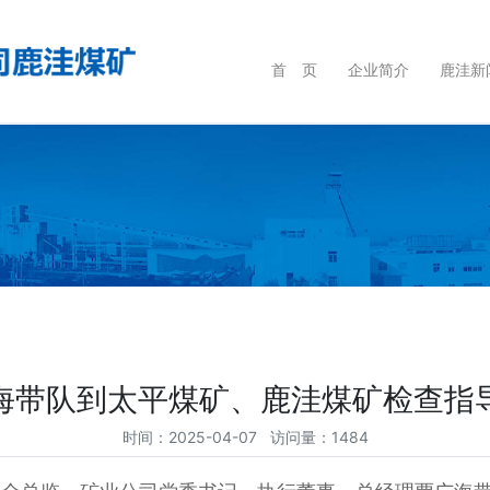
首 页
企业简介
鹿洼新
海带队到太平煤矿、鹿洼煤矿检查指
时间：2025-04-07 访问量：1484