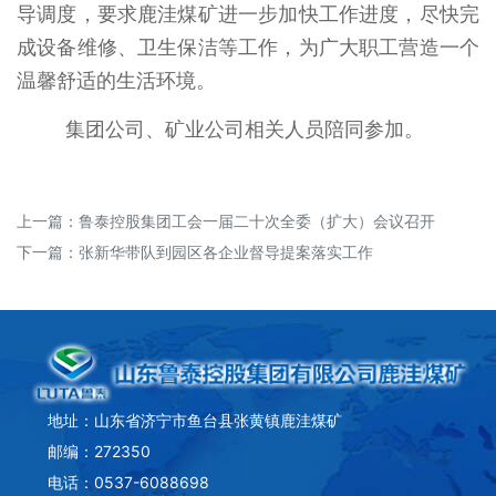
导调度，要求鹿洼煤矿进一步加快工作进度，尽快完
成设备维修、卫生保洁等工作，为广大职工营造一个
温馨舒适的生活环境。
集团公司、矿业公司相关人员陪同参加。
上一篇：
鲁泰控股集团工会一届二十次全委（扩大）会议召开
下一篇：
张新华带队到园区各企业督导提案落实工作
地址：山东省济宁市鱼台县张黄镇鹿洼煤矿
邮编：272350
电话：0537-6088698