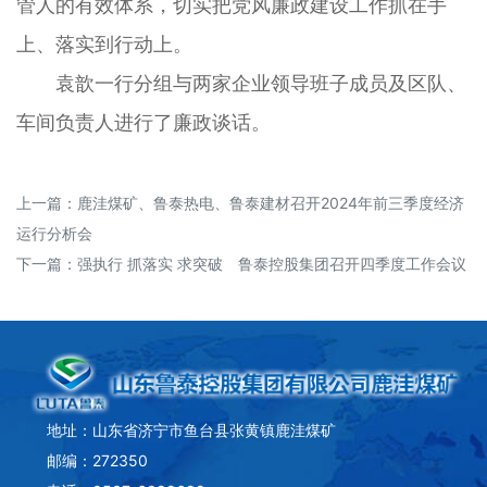
管人的有效体系，切实把党风廉政建设工作抓在手
上、落实到行动上。
袁歆一行分组与两家企业领导班子成员及区队、
车间负责人进行了廉政谈话。
上一篇：
鹿洼煤矿、鲁泰热电、鲁泰建材召开2024年前三季度经济
运行分析会
下一篇：
强执行 抓落实 求突破 鲁泰控股集团召开四季度工作会议
地址：山东省济宁市鱼台县张黄镇鹿洼煤矿
邮编：272350