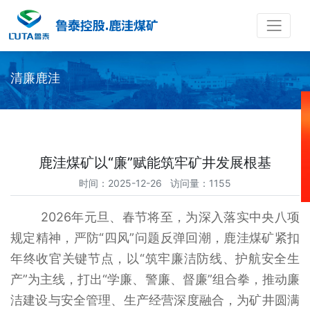
清廉鹿洼
鹿洼煤矿以“廉”赋能筑牢矿井发展根基
时间：2025-12-26 访问量：1155
2026年元旦、春节将至，为深入落实中央八项
规定精神，严防“四风”问题反弹回潮，鹿洼煤矿紧扣
年终收官关键节点，以“筑牢廉洁防线、护航安全生
产”为主线，打出“学廉、警廉、督廉”组合拳，推动廉
洁建设与安全管理、生产经营深度融合，为矿井圆满