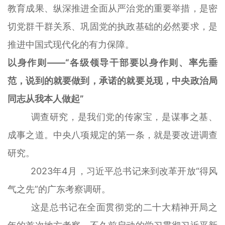
教育成果、纵深推进全面从严治党的重要举措，是密
切党群干群关系、巩固党的执政基础的必然要求，是
推进中国式现代化的有力保障。
以身作则——“各级领导干部要以身作则、率先垂
范，说到的就要做到，承诺的就要兑现，中央政治局
同志从我本人做起”
调查研究，是我们党的传家宝，是谋事之基、
成事之道。中央八项规定的第一条，就是要改进调查
研究。
2023年4月，习近平总书记来到改革开放“得风
气之先”的广东考察调研。
这是总书记在全面贯彻党的二十大精神开局之