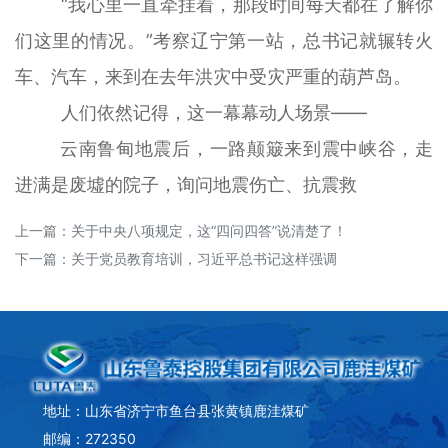
“我心里一直牵挂着，那段时间每天都在了解你
们这里的情况。”考察辽宁第一站，总书记就辗转火
车、汽车，来到在去年洪灾中受灾严重的葫芦岛。
人们依然记得，这一幕幕动人场景——
云南鲁甸地震后，一路颠簸来到震中峡谷，走
进满是废墟的院子，询问地震伤亡、抗震救
上一篇：
关于中央八项规定，这“四问四答”说清楚了！
下一篇：
关于党员教育培训，习近平总书记这样强调
地址：山东省济宁市鱼台县张黄镇鹿洼煤矿
邮编：272350