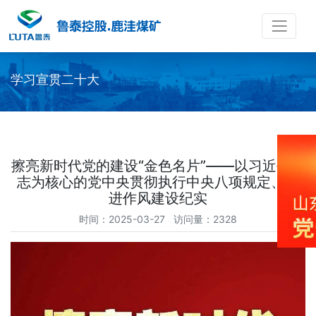
学习宣贯二十大
擦亮新时代党的建设“金色名片”——以习近平同
志为核心的党中央贯彻执行中央八项规定、推
进作风建设纪实
时间：2025-03-27 访问量：2328