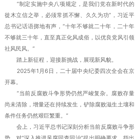
“制定实施中央八项规定，是我们党在新时代的
徙木立信之举，必须常抓不懈、久久为功”，习近平
总书记话语掷地有声，“十年不够就二十年，二十年
不够就三十年，直至真正化风成俗，以优良党风引领
社风民风。”
踏上新征程，迎接新挑战，展现新风貌。
2025年1月6日，二十届中央纪委四次全会在京
开幕。
“当前反腐败斗争形势仍然严峻复杂。腐败存量
尚未清除，增量还在持续发生，铲除腐败滋生土壤和
条件任务仍然艰巨繁重。”
会上，习近平总书记深刻分析当前反腐败斗争形
势，对“深入推进风腐同查同治”提出明确要求，指出