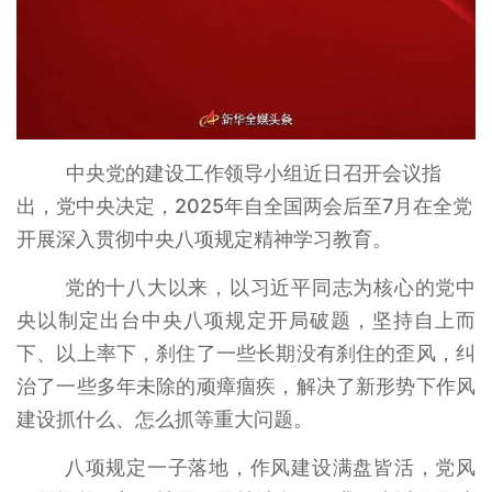
中央党的建设工作领导小组近日召开会议指
出，党中央决定，2025年自全国两会后至7月在全党
开展深入贯彻中央八项规定精神学习教育。
党的十八大以来，以习近平同志为核心的党中
央以制定出台中央八项规定开局破题，坚持自上而
下、以上率下，刹住了一些长期没有刹住的歪风，纠
治了一些多年未除的顽瘴痼疾，解决了新形势下作风
建设抓什么、怎么抓等重大问题。
八项规定一子落地，作风建设满盘皆活，党风