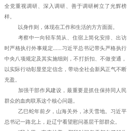
全党重视调研、深入调研、善于调研树立了光辉榜
样。
以身作则，体现在工作和生活的方方面面。
考察中一向轻车简从、住宿上简化安排、出访
时严格执行外事规定……习近平总书记带头严格执行
中央八项规定及其实施细则，不打折扣、不做变通，
以实际行动彰显坚定信念，带动全社会新风正气不断
充盈。
加强干部作风建设，最重要是抓住保持同人民
群众的血肉联系这个核心问题。
乙巳蛇年前夕，山海关外，冰天雪地。习近平
总书记一路北上，赴辽宁看望慰问基层干部群众。