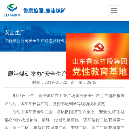
安全生产
了解最新公司安全生产动态及行业资讯
鹿洼煤矿举办“安全生产月”主题板报展评活动
时间：2019-05-22 访问量：2948
6月7日上午，鹿洼煤矿在工业广场举办安全生产月主题板报展
评活动，该矿矿长贾广海、党委书记刘岭等现场观看展览。
活动由该矿安全科主办，各区队围绕“生命至上、安全发展”主题
精心制作板报参展。最终，经过现场评比，该矿运转工区获得第一
名，采一工区、机修厂获得第二名，安装工区、掘二工区获得第三