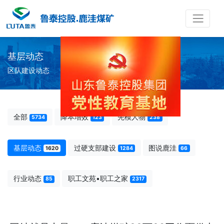
基层动态
区队建设动态
全部
降本增效
先模人物
5734
123
238
基层动态
过硬支部建设
图说鹿洼
1620
1284
66
行业动态
职工文苑•职工之家
85
2317