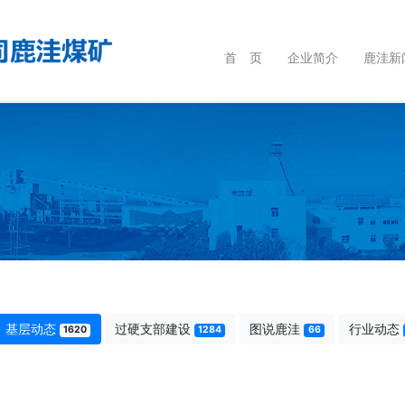
首 页
企业简介
鹿洼新
基层动态
过硬支部建设
图说鹿洼
行业动态
1620
1284
66