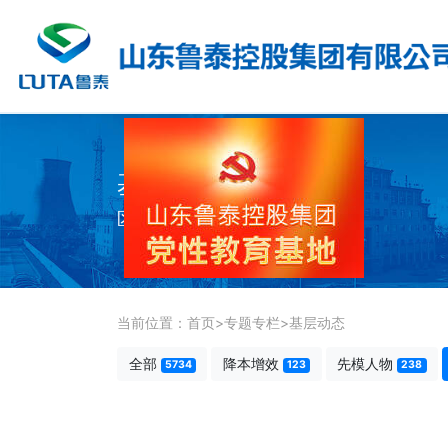
基层动态
区队建设动态
当前位置：
首页
>
专题专栏
>
基层动态
全部
降本增效
先模人物
5734
123
238