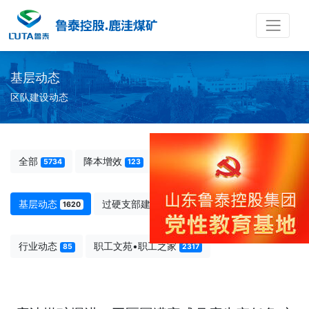
基层动态
区队建设动态
全部
降本增效
先模人物
5734
123
238
基层动态
过硬支部建设
图说鹿洼
1620
1284
66
行业动态
职工文苑•职工之家
85
2317