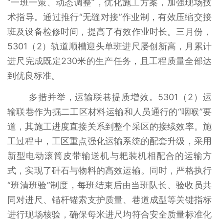
“一班一策、动态调整”，优化施工方案，加强现场技
术指导。通过推行“无缝对接”作业制，有效压缩交接
班及设备检修时间，提高了有效作业时长。三月份，
5301（2）轨道顺槽迎头单班进尺屡创新高，月累计
进尺完成既定230米的生产任务，且工程质量全部达
到优良标准。
多措并举，运输联巷提质增效。5301（2）运
输联巷作为掘二工区材料运输和人员通行的“咽喉”要
道，其施工进度直接关系到整个采区的接续效率。施
工过程中，工区重点强化运输系统的配套升级，采用
新型电动滚筒皮带输送机与耙装机相配合的运输方
式，实现了矸石与物料的高效运输。同时，严格执行
“班清班验”制度，每班结束后由当班队长、验收员共
同对进尺、锚杆锚索支护质量、巷道成型等关键指标
进行现场核验，确保每米进尺均符合安全质量标准化