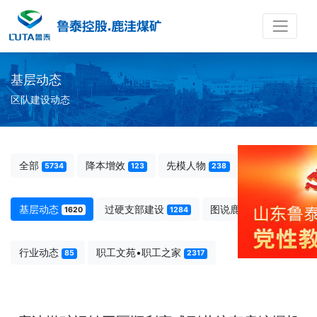
基层动态
区队建设动态
全部
降本增效
先模人物
5734
123
238
基层动态
过硬支部建设
图说鹿洼
1620
1284
66
行业动态
职工文苑•职工之家
85
2317