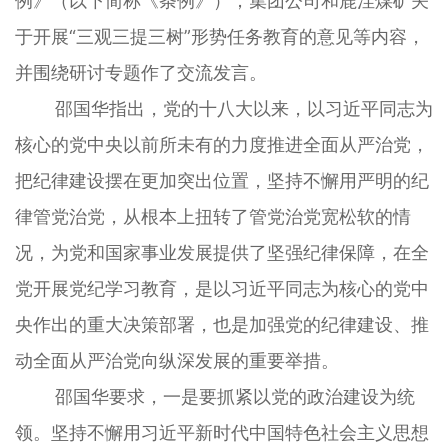
例》（以下简称《条例》）；集团公司和鹿洼煤矿关
于开展“三观三提三树”形势任务教育的意见等内容，
并围绕研讨专题作了交流发言。
邵国华指出，党的十八大以来，以习近平同志为
核心的党中央以前所未有的力度推进全面从严治党，
把纪律建设摆在更加突出位置，坚持不懈用严明的纪
律管党治党，从根本上扭转了管党治党宽松软的情
况，为党和国家事业发展提供了坚强纪律保障，在全
党开展党纪学习教育，是以习近平同志为核心的党中
央作出的重大决策部署，也是加强党的纪律建设、推
动全面从严治党向纵深发展的重要举措。
邵国华要求，一是要抓紧以党的政治建设为统
领。坚持不懈用习近平新时代中国特色社会主义思想