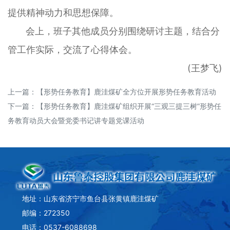
提供精神动力和思想保障。
会上，班子其他成员分别围绕研讨主题，结合分
管工作实际，交流了心得体会。
(王梦飞)
上一篇：
【形势任务教育】鹿洼煤矿全方位开展形势任务教育活动
下一篇：
【形势任务教育】鹿洼煤矿组织开展“三观三提三树”形势任
务教育动员大会暨党委书记讲专题党课活动
地址：山东省济宁市鱼台县张黄镇鹿洼煤矿
邮编：272350
电话：0537-6088698