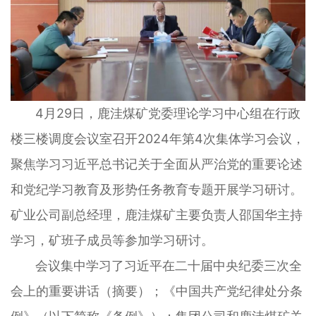
4月29日，鹿洼煤矿党委理论学习中心组在行政
楼三楼调度会议室召开2024年第4次集体学习会议，
聚焦学习习近平总书记关于全面从严治党的重要论述
和党纪学习教育及形势任务教育专题开展学习研讨。
矿业公司副总经理，鹿洼煤矿主要负责人邵国华主持
学习，矿班子成员等参加学习研讨。
会议集中学习了习近平在二十届中央纪委三次全
会上的重要讲话（摘要）；《中国共产党纪律处分条