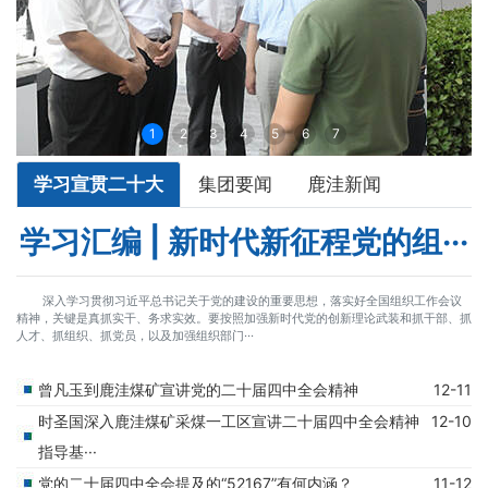
1
2
3
4
5
6
7
学习宣贯二十大
集团要闻
鹿洼新闻
学习汇编 | 新时代新征程党的组···
深入学习贯彻习近平总书记关于党的建设的重要思想，落实好全国组织工作会议
精神，关键是真抓实干、务求实效。要按照加强新时代党的创新理论武装和抓干部、抓
人才、抓组织、抓党员，以及加强组织部门···
曾凡玉到鹿洼煤矿宣讲党的二十届四中全会精神
12-11
时圣国深入鹿洼煤矿采煤一工区宣讲二十届四中全会精神
12-10
指导基···
党的二十届四中全会提及的“52167”有何内涵？
11-12