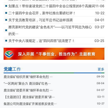
划重点！带你速读党的二十届四中全会公报里的8个高频词
11-06
二十届四中全会召开，新华社推出重磅社评！
10-22
关于党员教育培训，习近平总书记这样强调
04-01
擦亮新时代党的建设“金色名片”——以习近平同志为核心
03-27
的党···
关于中央八项规定，这“四问四答”说清楚了！
03-25
党建
工作
更多
鹿洼煤矿组织开展“缅怀革命先烈 ···
09-30
“一区两岗”聚合力 鹿洼煤矿红色···
08-04
鹿洼煤矿团委开展“缅怀革命先烈 ···
04-07
【主题团日】鹿洼煤矿团委开展“讲···
03-11
集团公司到鹿洼煤矿开展巡察反馈党···
02-27