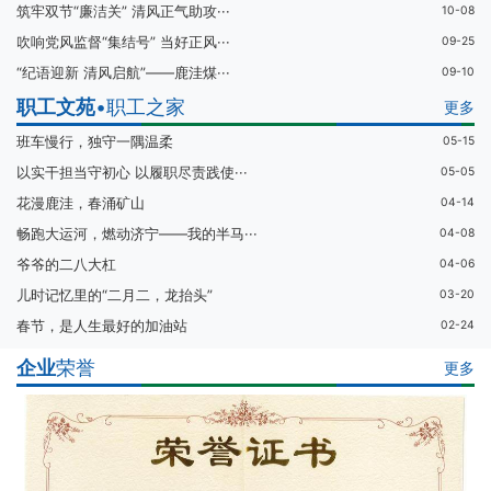
筑牢双节“廉洁关” 清风正气助攻···
10-08
吹响党风监督“集结号” 当好正风···
09-25
“纪语迎新 清风启航”——鹿洼煤···
09-10
职工文苑
•职工之家
更多
班车慢行，独守一隅温柔
05-15
以实干担当守初心 以履职尽责践使···
05-05
花漫鹿洼，春涌矿山
04-14
畅跑大运河，燃动济宁——我的半马···
04-08
爷爷的二八大杠
04-06
儿时记忆里的“二月二，龙抬头”
03-20
春节，是人生最好的加油站
02-24
企业
荣誉
更多