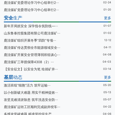
鹿洼煤矿党委理论学习中心组举行2···
02-24
鹿洼煤矿党委理论学习中心组举行2···
01-20
安全
生产
更多
新年开局抓安全 深学指令筑防线—···
01-07
山东鲁泰控股集团有限公司鹿洼煤矿···
01-02
鹿洼煤矿组织开展冬季“四防”专项···
12-12
鹿洼煤矿传达贯彻全市能源领域安全···
04-11
鹿洼煤矿开展安全管理薄弱班组谈心···
04-08
鹿洼煤矿三举措保障4308（2）···
04-03
【安全征文】以安全为笔 绘就矿井···
03-14
基层
动态
更多
激活班组“细胞”活力 筑牢运输···
05-20
以小创新破大难题 用实干精神提效···
05-13
攻坚克难清淤除患 筑牢洗选安全防···
05-07
鹿洼煤矿运转工区顺利完成副井绞车···
04-22
多维攻坚破难题 精准管控促生产
04-06