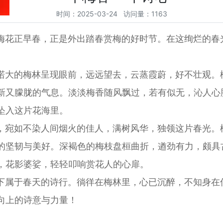
时间：2025-03-24 访问量：1163
梅花正早春，正是外出踏春赏梅的好时节。在这绚烂的春
。
偌大的梅林呈现眼前，远远望去，云蒸霞蔚，好不壮观。
新又朦胧的气息。淡淡梅香随风飘过，若有似无，沁人心
坠入这片花海里。
，宛如不染人间烟火的佳人，满树风华，独领这片春光。
的坚韧与美好。深褐色的梅枝盘桓曲折，遒劲有力，颇具
，花影婆娑，轻轻叩响赏花人的心扉。
下属于春天的诗行。徜徉在梅林里，心已沉醉，不知身在
向上的诗意与力量！