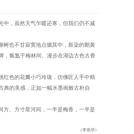
光中，虽然天气乍暖还寒，但我们仍不减
柳树也不甘寂寞地点缀其中，新染的鹅黄
脾，氤氲于梅林间。漫步在湖边古色古香
桃红色的花瓣小巧玲珑，仿佛匠人手中精
古典的美感，正如一幅水墨画般古朴自
何方。方寸星河间，一半是梅香，一半是
（李燕华）