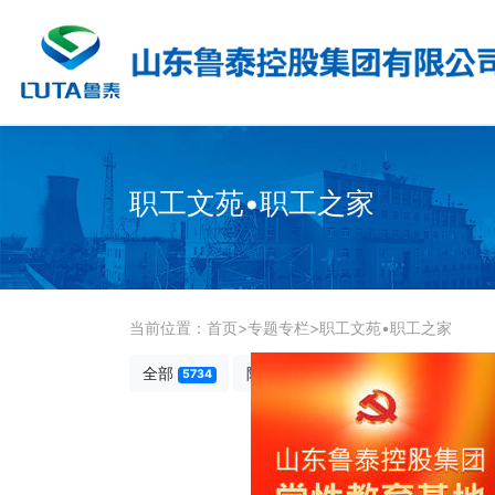
职工文苑•职工之家
当前位置：
首页
>
专题专栏
>
职工文苑•职工之家
全部
降本增效
先模人物
5734
123
238