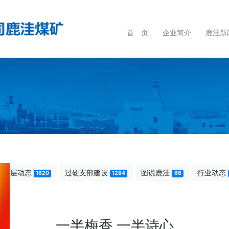
首 页
企业简介
鹿洼新
基层动态
过硬支部建设
图说鹿洼
行业动态
1620
1284
66
一半梅香 一半诗心