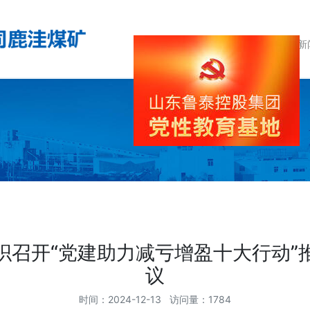
首 页
企业简介
鹿洼新
织召开“党建助力减亏增盈十大行动”
议
时间：2024-12-13 访问量：1784