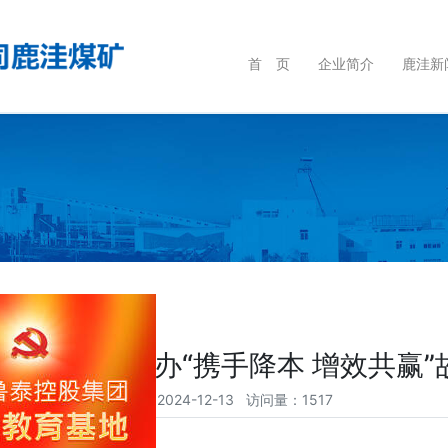
首 页
企业简介
鹿洼新
】鹿洼煤矿举办“携手降本 增效共赢”
时间：2024-12-13 访问量：1517