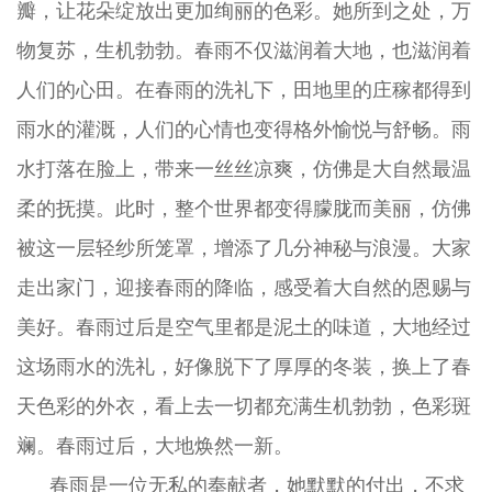
瓣，让花朵绽放出更加绚丽的色彩。她所到之处，万
物复苏，生机勃勃。春雨不仅滋润着大地，也滋润着
人们的心田。在春雨的洗礼下，田地里的庄稼都得到
雨水的灌溉，人们的心情也变得格外愉悦与舒畅。雨
水打落在脸上，带来一丝丝凉爽，仿佛是大自然最温
柔的抚摸。此时，整个世界都变得朦胧而美丽，仿佛
被这一层轻纱所笼罩，增添了几分神秘与浪漫。大家
走出家门，迎接春雨的降临，感受着大自然的恩赐与
美好。春雨过后是空气里都是泥土的味道，大地经过
这场雨水的洗礼，好像脱下了厚厚的冬装，换上了春
天色彩的外衣，看上去一切都充满生机勃勃，色彩斑
斓。春雨过后，大地焕然一新。
春雨是一位无私的奉献者，她默默的付出，不求