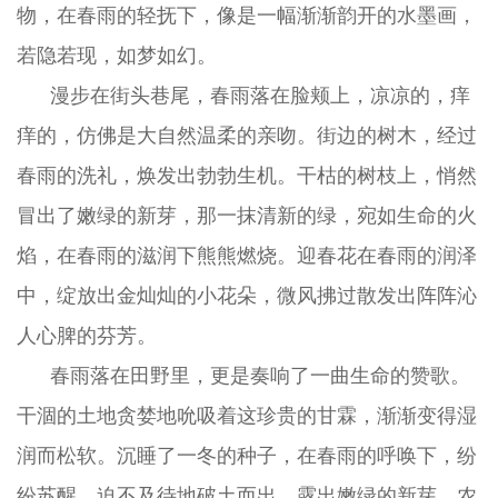
物，在春雨的轻抚下，像是一幅渐渐韵开的水墨画，
若隐若现，如梦如幻。
漫步在街头巷尾，春雨落在脸颊上，凉凉的，痒
痒的，仿佛是大自然温柔的亲吻。街边的树木，经过
春雨的洗礼，焕发出勃勃生机。干枯的树枝上，悄然
冒出了嫩绿的新芽，那一抹清新的绿，宛如生命的火
焰，在春雨的滋润下熊熊燃烧。迎春花在春雨的润泽
中，绽放出金灿灿的小花朵，微风拂过散发出阵阵沁
人心脾的芬芳。
春雨落在田野里，更是奏响了一曲生命的赞歌。
干涸的土地贪婪地吮吸着这珍贵的甘霖，渐渐变得湿
润而松软。沉睡了一冬的种子，在春雨的呼唤下，纷
纷苏醒，迫不及待地破土而出，露出嫩绿的新芽。农