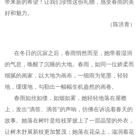
带来新的希望！让我们珍惜这份礼物，感受春雨的美
好和魅力。
（陈洪青）
在冬日的沉寂之后，春雨悄然而至，她带着湿润
的气息，唤醒了沉睡的大地。春雨，如同一位娇柔而
细腻的画家，以大地为画布，一细雨为笔墨，轻轻
地，缓缓地，勾勒出一幅幅生机盎然的画卷。
春雨如丝如缕，如烟如雾，她轻轻地落在屋檐
上，发出“滴答、滴答”的声响，仿佛在诉说着春天的
故事。她落在树叶是给枝芽披上了一层晶莹的外衣，
让树木舒展新枝更加繁茂；她落在花朵上，滋润着花