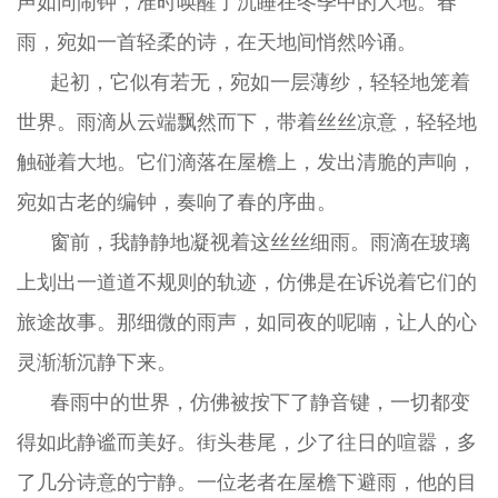
声如同闹钟，准时唤醒了沉睡在冬季中的大地。春
雨，宛如一首轻柔的诗，在天地间悄然吟诵。
起初，它似有若无，宛如一层薄纱，轻轻地笼着
世界。雨滴从云端飘然而下，带着丝丝凉意，轻轻地
触碰着大地。它们滴落在屋檐上，发出清脆的声响，
宛如古老的编钟，奏响了春的序曲。
窗前，我静静地凝视着这丝丝细雨。雨滴在玻璃
上划出一道道不规则的轨迹，仿佛是在诉说着它们的
旅途故事。那细微的雨声，如同夜的呢喃，让人的心
灵渐渐沉静下来。
春雨中的世界，仿佛被按下了静音键，一切都变
得如此静谧而美好。街头巷尾，少了往日的喧嚣，多
了几分诗意的宁静。一位老者在屋檐下避雨，他的目