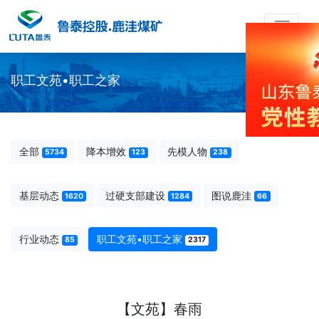
职工文苑•职工之家
全部
降本增效
先模人物
5734
123
238
基层动态
过硬支部建设
图说鹿洼
1620
1284
66
行业动态
职工文苑•职工之家
85
2317
【文苑】春雨