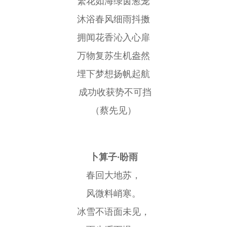
繁花如海绿茵葱茏
沐浴春风细雨抖擞
拥闻花香沁入心扉
万物复苏生机盎然
埋下梦想扬帆起航
成功收获势不可挡
（蔡先见）
卜算子·盼雨
春回大地苏，
风微料峭寒。
冰雪不语面未见，