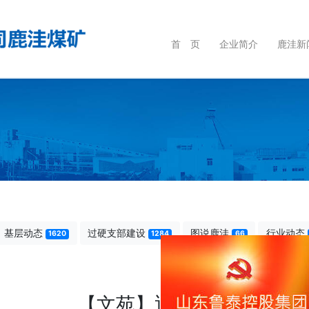
首 页
企业简介
鹿洼新
基层动态
过硬支部建设
图说鹿洼
行业动态
1620
1284
66
【文苑】迎春花开