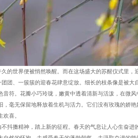
久的世界便被悄然唤醒。而在这场盛大的苏醒仪式里，
团团、一簇簇的迎春花肆意绽放。细长的枝条像是被大自
色音符。花瓣小巧玲珑，嫩黄中透着清新与活泼，在微风
阳，毫无保留地释放着生机与活力。它们没有玫瑰的娇艳
生欢喜。
不抖擞精神，踏上新的征程。春天的气息让人心生奋进的
大自然的怀抱，去感受春天的蓬勃朝气，去汲取奋进的能