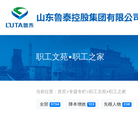
职工文苑•职工之家
当前位置：
首页
>
专题专栏
>
职工文苑•职工之家
全部
降本增效
先模人物
5734
123
238