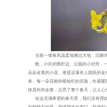
当第一缕春风温柔地拂过大地，沉睡许
瞧，小区的围栏边、公园的小径旁，一
朵朵金黄的小花，便是这瀑布上跳跃的金
来。每一朵花都仰着灿烂的笑脸，向着暖
抹质朴的金黄，点亮了整个春天，让人心
在这充满希望的春天里，我们没有理由
的种种不如意。我渴望走出家门，投身到